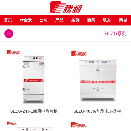
首页
vr全景
公司
产品
案例
新闻
联系
商城
SL-ZG系列
SLZG-24J-1商用电热蒸柜
SLZG-48J智能型电热蒸柜