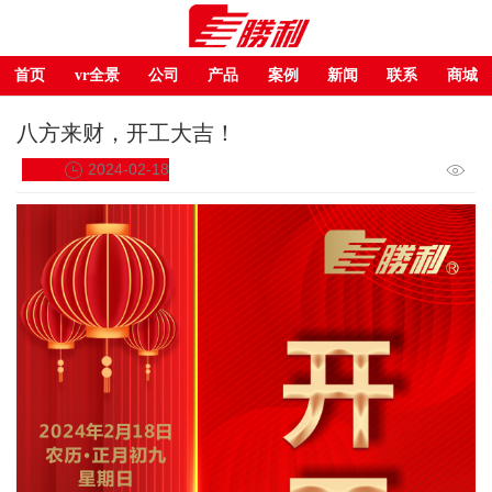
首页
vr全景
公司
产品
案例
新闻
联系
商城
八方来财，开工大吉！
2024-02-18