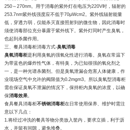
250～270nm。用于消毒的紫外灯在电压为220V时，辐射的
253.7nm紫外线强度应不低于70μWcm2。紫外线辐射能量
低，穿透力弱，仅能杀灭直接照射到的微生物，因此消毒时
须使消毒部位充分暴露于紫外线下。紫外灯同时产生臭氧，
也起到杀菌作用。
三、餐具消毒柜消毒方式-
臭氧消毒
臭氧消毒柜
是利用臭氧的强氧化性进行消毒。臭氧在常温下
为带蓝色的爆炸性气体，有特臭，为已知很强的氧化剂之
一，是一种光谱杀菌剂。但是臭氧泄漏会危害人体健康，作
业现场空气中允许的阀限值为0.2mgm3。所以臭氧型消毒柜
需在保证臭氧不泄漏的情况下，保持柜内臭氧的浓度，以确
保
消毒效果
。
食具餐具消毒柜
不锈钢消毒柜
在日常使用保养、维护时需注
意以下几点：
1.将经过冲洗的餐具等物分类放入筐内，要求立插，利于沥
水，并留有间隙，避免堆叠。