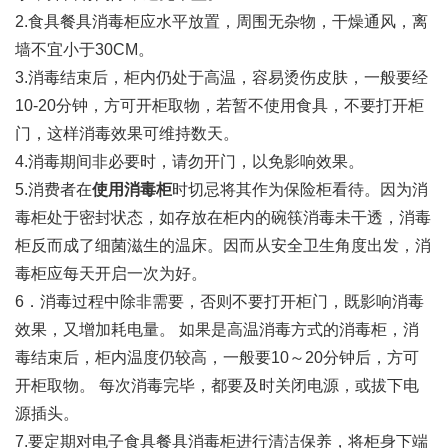
2.食具餐具消毒柜应水平放置，周围无杂物，干燥通风，离
墙不宜小于30CM。
3.消毒结束后，柜内仍处于高温，容易烫伤皮肤，一般要经
10-20分钟，方可开柜取物，若暂不使用食具，不要打开柜
门，这样消毒效果可维持数天。
4.消毒期间非必要时，请勿开门，以免影响效果。
5.消费者在
使用消毒柜
时切忌将其作为保险柜看待。因为消
毒柜处于密封状态，如存放在柜内的碗筷消毒未干透，消毒
柜反而成了细菌滋生的温床。因而从安全卫生角度出发，消
毒柜应每天开启一次为好。
6．消毒过程中除非需要，否则不要打开柜门，既影响消毒
效果，又增加耗电量。 如果是高温消毒方式的消毒柜，消
毒结束后，柜内温度仍较高，一般要10～20分钟后，方可
开柜取物。 每次消毒完毕，都要及时关闭电源，或拔下电
源插头。
7.要定期对电子食具餐具消毒柜进行清洁保养，将柜身下端