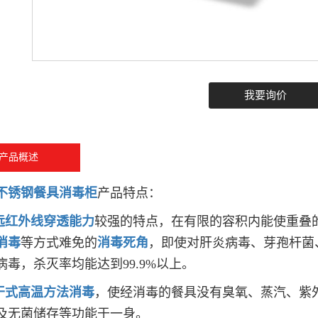
我要询价
产品概述
不锈钢餐具消毒柜
产品特点：
远红外线穿透能力
较强的特点，在有限的容积内能使重叠
消毒
等方式难免的
消毒死角
，即使对肝炎病毒、芽孢杆菌
病毒，杀灭率均能达到99.9%以上。
干式高温方法消毒
，使经消毒的餐具没有臭氧、蒸汽、紫
及无菌储存等功能于一身。