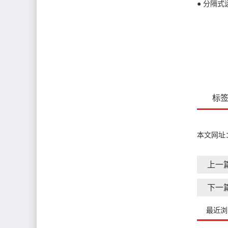
● 分隔
标
本文网址
上一
下一
最近浏