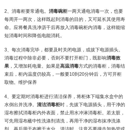
2、消毒柜要常通电。
消毒碗柜
一两天通电消毒一次，也要
每周开一两次，这样既起到消毒的目的，又可延长其使用寿
命。应将餐具洗净沥干后再放入消毒碗柜内消毒，这样能缩
短消毒时间和降低电能消耗。
3、每次消毒完毕，都要及时关闭电源，或拔下电源插头。
消毒过程中除非必要，否则不要打开柜门，既影响
消毒效
果
，又增加耗电量。如果是
高温消毒
方式的消毒柜，消毒结
束后，柜内温度仍较高，一般要10到20分钟后，方可开柜
取物。维护保养
4、要定期对消毒柜进行清洁保养，将柜体下端集水盒中的
水倒出并洗净。
清洁消毒柜
时，先拔下电源插头，用干净的
湿布擦拭消毒柜内外表面，禁止用水冲淋消毒柜。若太脏，
可先用湿布蘸中性洗涤剂清洗，再用干净的湿布抹净洗涤
剂，再后用干布擦干水分。清洁时，注意不要撞击加热管或