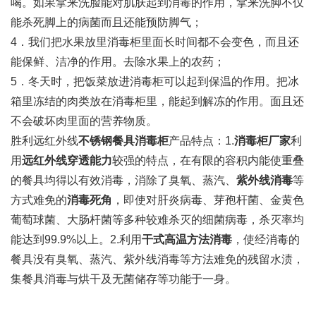
喝。如果拿来洗脸能对肌肤起到消毒的作用，拿来洗脚不仅
能杀死脚上的病菌而且还能预防脚气；
4．我们把水果放里消毒柜里面长时间都不会变色，而且还
能保鲜、洁净的作用。去除水果上的农药；
5．冬天时，把饭菜放进消毒柜可以起到保温的作用。把冰
箱里冻结的肉类放在消毒柜里，能起到解冻的作用。面且还
不会破坏肉里面的营养物质。
胜利远红外线
不锈钢餐具消毒柜
产品特点：1.
消毒柜厂家
利
用
远红外线穿透能力
较强的特点，在有限的容积内能使重叠
的餐具均得以有效消毒，消除了臭氧、蒸汽、
紫外线消毒
等
方式难免的
消毒死角
，即使对肝炎病毒、芽孢杆菌、金黄色
葡萄球菌、大肠杆菌等多种较难杀灭的细菌病毒，杀灭率均
能达到99.9%以上。2.利用
干式高温方法消毒
，使经消毒的
餐具没有臭氧、蒸汽、紫外线消毒等方法难免的残留水渍，
集餐具消毒与烘干及无菌储存等功能于一身。