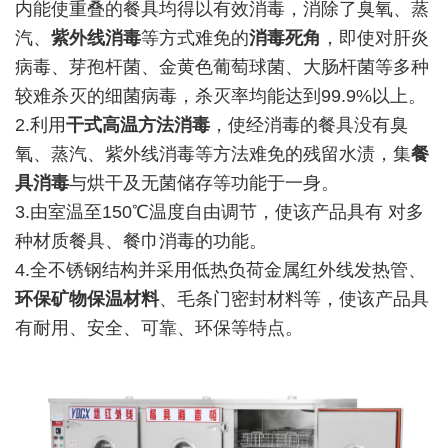
内能使重叠的餐具均得以有效消毒，消除了臭氧、蒸
汽、
紫外线消毒
等方式难免的
消毒死角
，即使对肝炎
病毒、芽孢杆菌、金黄色葡萄球菌、大肠杆菌等多种
较难杀灭的细菌病毒，杀灭率均能达到99.9%以上。
2.利用
干式高温方法消毒
，使经消毒的餐具没有臭
氧、蒸汽、紫外线消毒等方法难免的残留水渍，集
餐
具消毒
与烘干及无菌储存等功能于一身。
3.由室温至150℃温度自由调节，使该产品具有 对多
种材质餐具、餐巾消毒的功能。
4.全不锈钢结构并采用低热负荷金属红外线发热管、
环保矿物保温材料
、毛条门密封材料等，使该产品具
有耐用、安全、可靠、环保等特点。