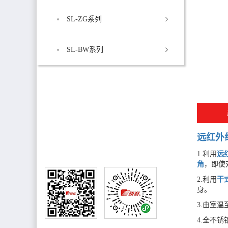
SL-ZG系列
SL-BW系列
销售热线
售后电话:0750-8882221
销售电话:13827060308
远红外
1.利用
远
角
，即使
2.利用
干
身。
3.由室
4.全不
公众号
小程序