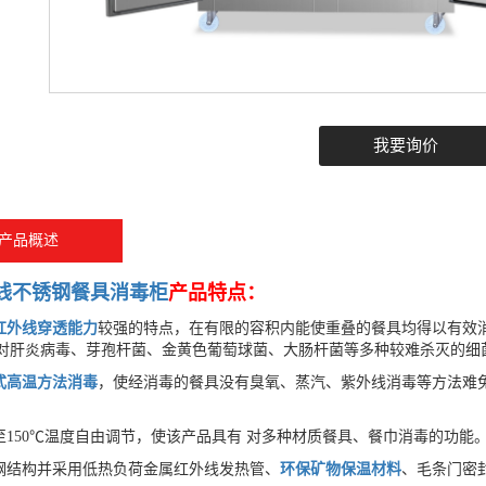
我要询价
产品概述
线
不锈钢餐具消毒柜
产品特点：
红外线穿透能力
较强的特点，在有限的容积内能使重叠的餐具均得以有效
对肝炎病毒、芽孢杆菌、金黄色葡萄球菌、大肠杆菌等多种较难杀灭的细菌
式高温方法消毒
，使经消毒的餐具没有臭氧、蒸汽、紫外线消毒等方法难
温至150℃温度自由调节，使该产品具有 对多种材质餐具、餐巾消毒的功能
锈钢结构并采用低热负荷金属红外线发热管、
环保矿物保温材料
、毛条门密